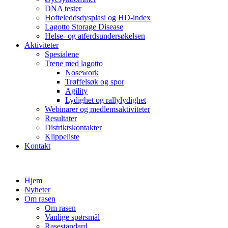
DNA tester
Hofteleddsdysplasi og HD-index
Lagotto Storage Disease
Helse- og atferdsundersøkelsen
Aktiviteter
Spesialene
Trene med lagotto
Nosework
Trøffelsøk og spor
Agility
Lydighet og rallylydighet
Webinarer og medlemsaktiviteter
Resultater
Distriktskontakter
Klippeliste
Kontakt
Hjem
Nyheter
Om rasen
Om rasen
Vanlige spørsmål
Rasestandard