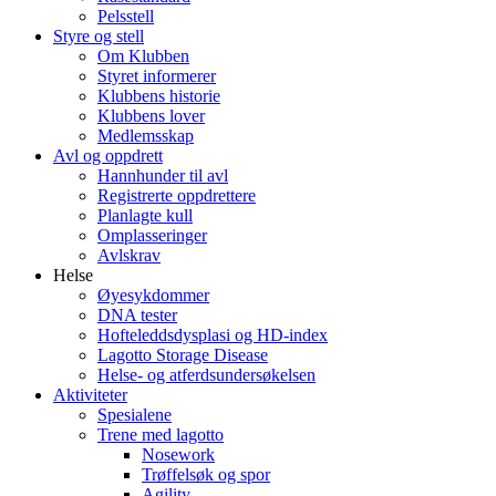
Pelsstell
Styre og stell
Om Klubben
Styret informerer
Klubbens historie
Klubbens lover
Medlemsskap
Avl og oppdrett
Hannhunder til avl
Registrerte oppdrettere
Planlagte kull
Omplasseringer
Avlskrav
Helse
Øyesykdommer
DNA tester
Hofteleddsdysplasi og HD-index
Lagotto Storage Disease
Helse- og atferdsundersøkelsen
Aktiviteter
Spesialene
Trene med lagotto
Nosework
Trøffelsøk og spor
Agility