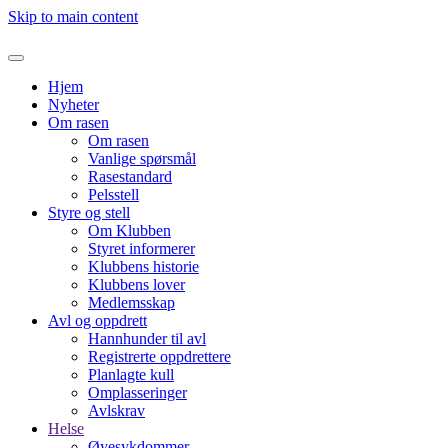
Skip to main content
Hjem
Nyheter
Om rasen
Om rasen
Vanlige spørsmål
Rasestandard
Pelsstell
Styre og stell
Om Klubben
Styret informerer
Klubbens historie
Klubbens lover
Medlemsskap
Avl og oppdrett
Hannhunder til avl
Registrerte oppdrettere
Planlagte kull
Omplasseringer
Avlskrav
Helse
Øyesykdommer