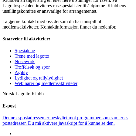
Klubben arranger årlig en eller flere utstillinger for rasen. På
Lagottospesialen inviteres rasespesialister til å dømme. Klubbens
utstillingskomitee er ansvarlige for arrangementet.
Ta gjerne kontakt med oss dersom du har innspill til
medlemsaktiviteter. Kontaktinformasjon finner du nedenfor.
Snarveier til aktviteter:
Spesialene
Trene med lagotto
Nosework
Trøffelsøk og spor
Agility
Lydighet og rallylydighet
Webinarer og medlemsaktiviteter
Norsk Lagotto Klubb
E-post
Denne e-postadressen er beskyttet mot programmer som samler e-
postadresser. Du må aktivere javaskript for å kunne se den.