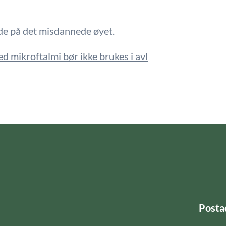
de på det misdannede øyet.
 mikroftalmi bør ikke brukes i avl
Posta