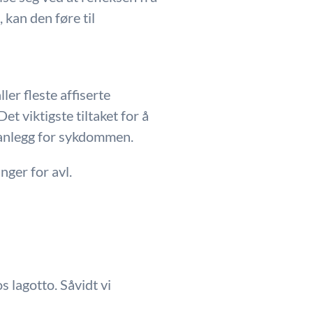
 kan den føre til
er fleste affiserte
 viktigste tiltaket for å
r anlegg for sykdommen.
ger for avl.
s lagotto. Såvidt vi