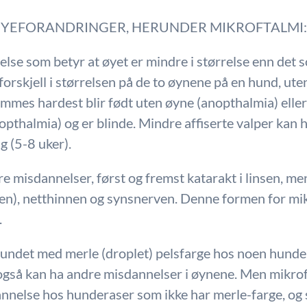
ØYEFORANDRINGER, HERUNDER MIKROFTALMI
lse som betyr at øyet er mindre i størrelse enn det s
 forskjell i størrelsen på de to øynene på en hund, ut
mmes hardest blir født uten øyne (anopthalmia) elle
pthalmia) og er blinde. Mindre affiserte valper kan 
g (5-8 uker).
e misdannelser, først og fremst katarakt i linsen, me
nen), netthinnen og synsnerven. Denne formen for mik
A).
undet med merle (droplet) pelsfarge hos noen hunde
også kan ha andre misdannelser i øynene. Men mikr
nnelse hos hunderaser som ikke har merle-farge, og