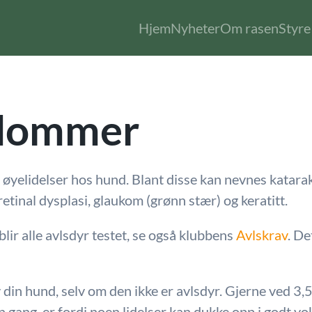
Hjem
Nyheter
Om rasen
Styre 
dommer
g øyelidelser hos hund. Blant disse kan nevnes katara
 retinal dysplasi, glaukom (grønn stær) og keratitt.
blir alle avlsdyr testet, se også klubbens
Avlskrav
. De
v din hund, selv om den ikke er avlsdyr. Gjerne ved 3,5
 gang, er fordi noen lidelser kan dukke opp i godt vo