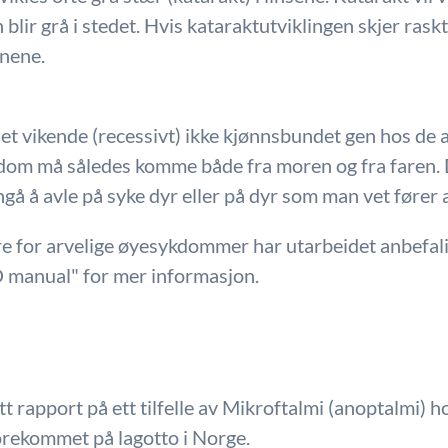
blir grå i stedet. Hvis kataraktutviklingen skjer raskt,
ynene.
vikende (recessivt) ikke kjønnsbundet gen hos de all
om må således komme både fra moren og fra faren. Det
gå å avle på syke dyr eller på dyr som man vet føre
e for arvelige øyesykdommer har utarbeidet anbefalin
O manual" for mer informasjon.
 rapport på ett tilfelle av Mikroftalmi (anoptalmi) ho
 forekommet på lagotto i Norge.