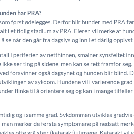
hunden har PRA?
som først ødelegges. Derfor blir hunder med PRA førs
lt i et tidlig stadium av PRA. Eieren vil merke at hu
 se når den går fra dagslys og inn i et dårlig opplyst
ntall i periferien av netthinnen, smalner synsfeltet in
de ikke ser ting på sidene, men kan se rett framfor seg.
ved forsvinner også dagsynet og hunden blir blind. D
 utviklingen av sykdom. Hundene vil i varierende grad
nder flinke til å orientere seg og kan i mange tilfelle
tidig og i samme grad. Sykdommen utvikles gradvis o
r fra man merker de første symptomene på nedsatt mørk
ikles ofte grå stær (katarakt) i linsene. Katarakt vil v