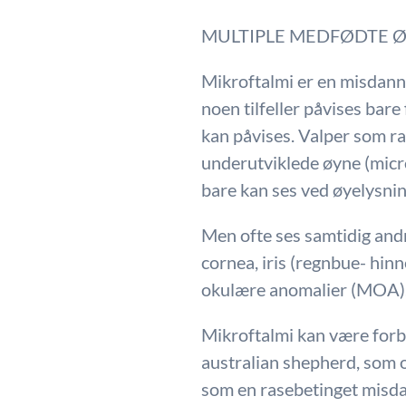
MULTIPLE MEDFØDTE 
Mikroftalmi er en misdanne
noen tilfeller påvises bare
kan påvises. Valper som ra
underutviklede øyne (micro
bare kan ses ved øyelysnin
Men ofte ses samtidig andr
cornea, iris (regnbue- hin
okulære anomalier (MO
Mikroftalmi kan være forb
australian shepherd, som 
som en rasebetinget misda