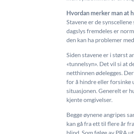
Hvordan merker man at 
Stavene er de synscellene 
dagslys fremdeles er norma
den kan ha problemer med å
Siden stavene er i størst a
«tunnelsyn». Det vil si at 
netthinnen ødelegges. Der
for å hindre eller forsinke
situasjonen. Generelt er hu
kjente omgivelser.
Begge øynene angripes sam
kan gå fra ett til flere å
blind. Som følge av PRA utv