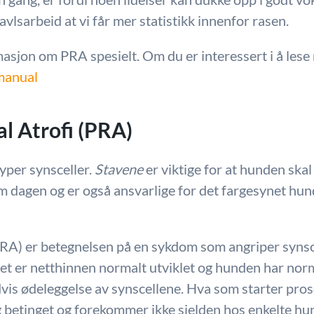
i avlsarbeid at vi får mer statistikk innenfor rasen.
asjon om PRA spesielt. Om du er interessert i å les
anual
al Atrofi (PRA)
typer synsceller.
Stavene
er viktige for at hunden skal
m dagen og er også ansvarlige for det fargesynet hun
(PRA) er betegnelsen på en sykdom som angriper syns
et er netthinnen normalt utviklet og hunden har norm
vis ødeleggelse av synscellene. Hva som starter prose
betinget og forekommer ikke sjelden hos enkelte hu