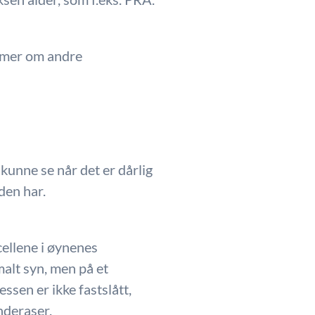
e mer om andre
 kunne se når det er dårlig
den har.
cellene i øynenes
alt syn, men på et
ssen er ikke fastslått,
nderaser.