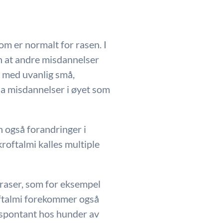
:
om er normalt for rasen. I
en at andre misdannelser
r med uvanlig små,
ha misdannelser i øyet som
n også forandringer i
roftalmi kalles multiple
raser, som for eksempel
oftalmi forekommer også
 spontant hos hunder av