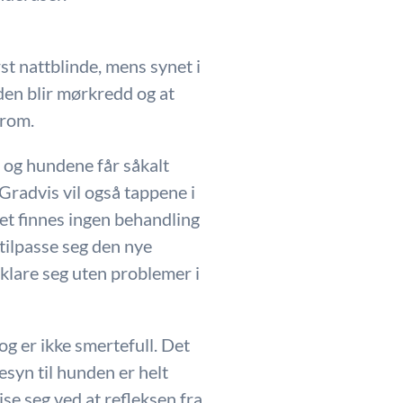
t nattblinde, mens synet i
nden blir mørkredd og at
 rom.
n og hundene får såkalt
 Gradvis vil også tappene i
et finnes ingen behandling
 tilpasse seg den nye
r klare seg uten problemer i
g er ikke smertefull. Det
esyn til hunden er helt
ise seg ved at refleksen fra