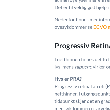
Det er til veldig god hjelp 
Nedenfor finnes mer infom
øyesykdommer se
ECVO m
Progressiv Retin
I netthinnen finnes det to 
lys, mens
tappene
virker o
Hva er PRA?
Progressiv retinal atrofi 
netthinner. I utgangspunkt
tidspunkt skjer det en grad
men sykdommen er arvelig 