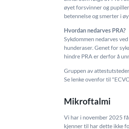
øyet forsvinner og pupillen 
betennelse og smerter i ø
Hvordan nedarves PRA?
Sykdommen nedarves ved et 
hunderaser. Genet for sykd
hindre PRA er derfor å unn
Gruppen av attestutsteder
Se lenke ovenfor til "ECV
Mikroftalmi
Vi har i november 2025 fått
kjenner til har dette ikke