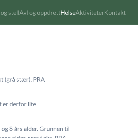
og stell
Avl og oppdrett
Helse
Aktiviteter
Kontakt
kt (grå stær), PRA
t er derfor lite
 og 8 års alder. Grunnen til
ksen alder, som f.eks. PRA.