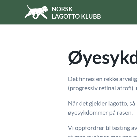
NORSK
LA
GOTTO
KLUBB
Skip to main content
Øyesyk
Det finnes en rekke arveli
(progressiv retinal atrofi),
Når det gjelder lagotto, så 
øyesykdommer på rasen.
Vi oppfordrer til testing a
at man øyelyser mer enn en