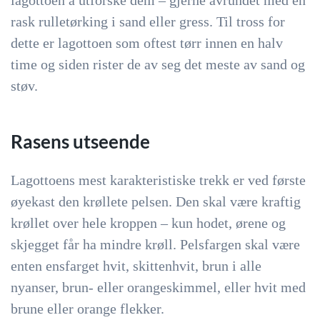
lagottoen å utforske dem – gjerne avrundet med en
rask rulletørking i sand eller gress. Til tross for
dette er lagottoen som oftest tørr innen en halv
time og siden rister de av seg det meste av sand og
støv.
Rasens utseende
Lagottoens mest karakteristiske trekk er ved første
øyekast den krøllete pelsen. Den skal være kraftig
krøllet over hele kroppen – kun hodet, ørene og
skjegget får ha mindre krøll. Pelsfargen skal være
enten ensfarget hvit, skittenhvit, brun i alle
nyanser, brun- eller orangeskimmel, eller hvit med
brune eller orange flekker.