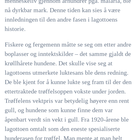
menneskeliv gjennom århundrer pga. malaria, ble
nå dyrkbar mark. Denne tiden kan sies å være
innledningen til den andre fasen i lagottoens
historie.
Fiskere og fergemenn måtte se seg om etter andre
boplasser og inntektskilder – det samme gjaldt de
krøllhårete hundene. Det skulle vise seg at
lagottoens utmerkete luktesans ble dens redning.
De ble kjent for å kunne lukte seg fram til der den
ettertraktede trøffelsoppen vokste under jorden.
Trøffelens vektpris var betydelig høyere enn rent
gull, og hundene som kunne finne dem var
åpenbart verdt sin vekt i gull. Fra 1920-årene ble
lagottoen omtalt som den eneste spesialiserte
hunderasen for trøffel. Man mente at man helt