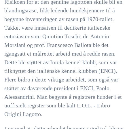
Risikoen for at den genuine lagottoen skulle bli en
blandingsrase, fikk ledende hundekjennere til å
begynne inventeringen av rasen på 1970-tallet.
Takket være innsatsen til dedikerte italienske
entusiaster som Quintino Toschi, dr. Antonio
Morsiani og prof. Franscesco Ballota ble det
igangsatt et målrettet arbeid med å redde rasen.
Dette ble støttet av Imola kennel klubb, som var
tilknyttet den italienske kennel klubben (ENCI).
Flere bidro i dette viktige arbeidet, som også var
støttet av daværende president i ENCI, Paolo
Alessandrini. Man begynte å registrere hunder i et
uoffisielt register som ble kalt L.O.L. - Libro
Origini Lagotto.
I og med at dette arbeidet begynte i god tid, ble en