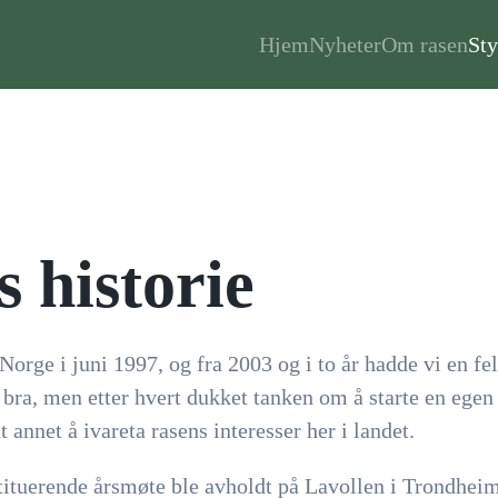
Hjem
Nyheter
Om rasen
Sty
 historie
Norge i juni 1997, og fra 2003 og i to år hadde vi en f
e bra, men etter hvert dukket tanken om å starte en ege
 annet å ivareta rasens interesser her i landet.
ituerende årsmøte ble avholdt på Lavollen i Trondheim