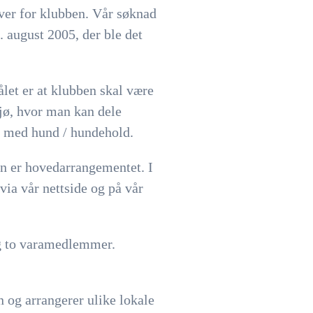
lover for klubben. Vår søknad
 august 2005, der ble det
let er at klubben skal være
ljø, hvor man kan dele
et med hund / hundehold.
len er hovedarrangementet. I
ia vår nettside og på vår
og to varamedlemmer.
 og arrangerer ulike lokale