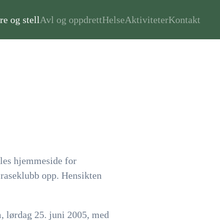
re og stell
Avl og oppdrett
Helse
Aktiviteter
Kontakt
elles hjemmeside for
n raseklubb opp. Hensikten
, lørdag 25. juni 2005, med