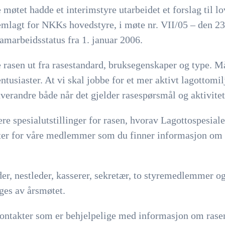
e møtet hadde et interimstyre utarbeidet et forslag til 
mlagt for NKKs hovedstyre, i møte nr. VII/05 – den 23.
samarbeidsstatus fra 1. januar 2006.
 rasen ut fra rasestandard, bruksegenskaper og type. Må
ntusiaster. At vi skal jobbe for et mer aktivt lagottomi
hverandre både når det gjelder rasespørsmål og aktivit
lere spesialutstillinger for rasen, hvorav Lagottospesia
teter for våre medlemmer som du finner informasjon om v
der, nestleder, kasserer, sekretær, to styremedlemmer 
lges av årsmøtet.
ontakter som er behjelpelige med informasjon om rasen