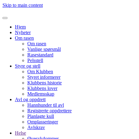
Skip to main content
Hjem
Nyheter
Om rasen
Om rasen
Vanlige spørsmål
Rasestandard
Pelsstell
Styre og stell
Om Klubben
Styret informerer
Klubbens historie
Klubbens lover
Medlemsskap
Avl og oppdrett
Hannhunder til avl
Registrerte oppdrettere
Planlagte kull
Omplasseringer
Avlskrav
Helse
Øyesykdommer