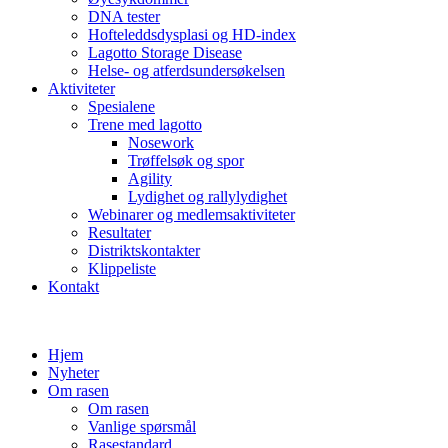
DNA tester
Hofteleddsdysplasi og HD-index
Lagotto Storage Disease
Helse- og atferdsundersøkelsen
Aktiviteter
Spesialene
Trene med lagotto
Nosework
Trøffelsøk og spor
Agility
Lydighet og rallylydighet
Webinarer og medlemsaktiviteter
Resultater
Distriktskontakter
Klippeliste
Kontakt
Hjem
Nyheter
Om rasen
Om rasen
Vanlige spørsmål
Rasestandard