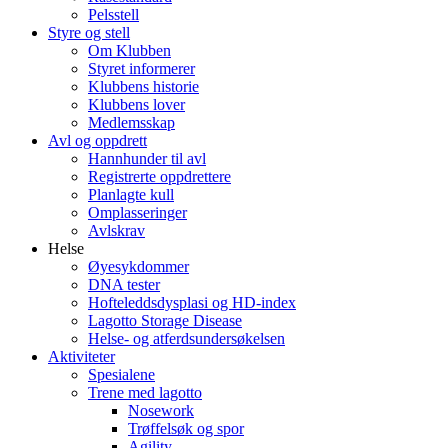
Pelsstell
Styre og stell
Om Klubben
Styret informerer
Klubbens historie
Klubbens lover
Medlemsskap
Avl og oppdrett
Hannhunder til avl
Registrerte oppdrettere
Planlagte kull
Omplasseringer
Avlskrav
Helse
Øyesykdommer
DNA tester
Hofteleddsdysplasi og HD-index
Lagotto Storage Disease
Helse- og atferdsundersøkelsen
Aktiviteter
Spesialene
Trene med lagotto
Nosework
Trøffelsøk og spor
Agility