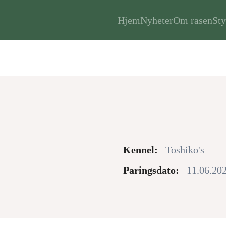
Hjem
Nyheter
Om rasen
Sty
Kennel:
Toshiko's
Paringsdato:
11.06.20