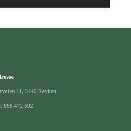
dresse
erveien 11, 3440 Røyken
r. 888 472 592