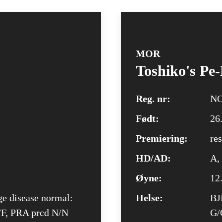
MOR
Toshiko's Pe
Reg. nr:
NO
Født:
26
Premiering:
re
HD/AD:
A,
Øyne:
12
ge disease normal:
Helse:
BJ
/F, PRA prcd N/N
G/