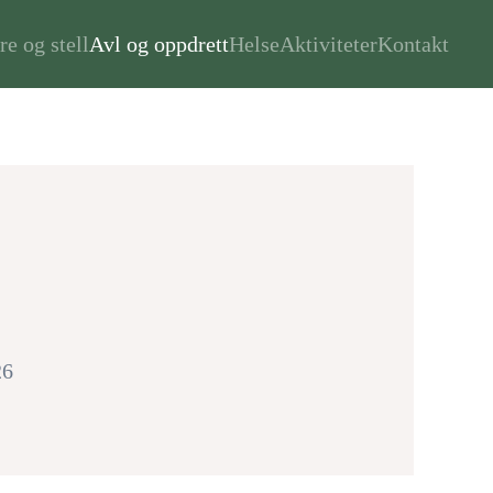
re og stell
Avl og oppdrett
Helse
Aktiviteter
Kontakt
26