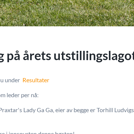
på årets utstillingslago
 du under
Resultater
m leder per nå:
axtar's Lady Ga Ga, eier av begge er Torhill Ludvigse
dere i innspurten denne høsten!