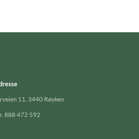
dresse
erveien 11, 3440 Røyken
nr. 888 472 592