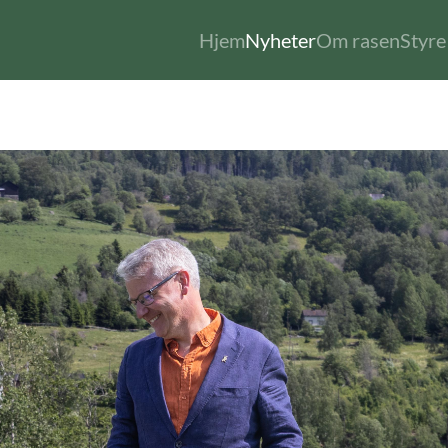
Hjem
Nyheter
Om rasen
Styre 