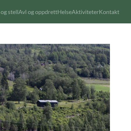
og stell
Avl og oppdrett
Helse
Aktiviteter
Kontakt