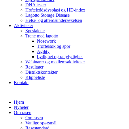
DNA tester
Hofteleddsdysplasi og HD-index
Lagotto Storage Disease
Helse- og atferdsundersøkelsen
Aktiviteter
Spesialene
Trene med lagotto
Nosework
Trøffelsøk og spor
Agility
Lydighet og rallylydighet
Webinarer og medlemsaktiviteter
Resultater
Distriktskontakter
Klippeliste
Kontakt
Hjem
Nyheter
Om rasen
Om rasen
Vanlige spørsmål
Rasestandard