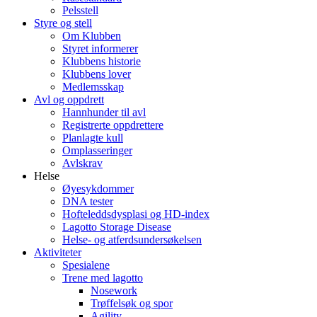
Pelsstell
Styre og stell
Om Klubben
Styret informerer
Klubbens historie
Klubbens lover
Medlemsskap
Avl og oppdrett
Hannhunder til avl
Registrerte oppdrettere
Planlagte kull
Omplasseringer
Avlskrav
Helse
Øyesykdommer
DNA tester
Hofteleddsdysplasi og HD-index
Lagotto Storage Disease
Helse- og atferdsundersøkelsen
Aktiviteter
Spesialene
Trene med lagotto
Nosework
Trøffelsøk og spor
Agility