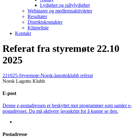
Lydighet og rallylydighet
Webinarer og medlemsaktiviteter
Resultater
Distriktskontakter
Klippeliste
Kontakt
Referat fra styremøte 22.10
2025
221025-Styremote-Norsk-lagottoklubb referat
Norsk Lagotto Klubb
E-post
Denne e-postadressen er beskyttet mot programmer som samler e-
postadresser. Du må aktivere javaskript for å kunne se den.
Postadresse