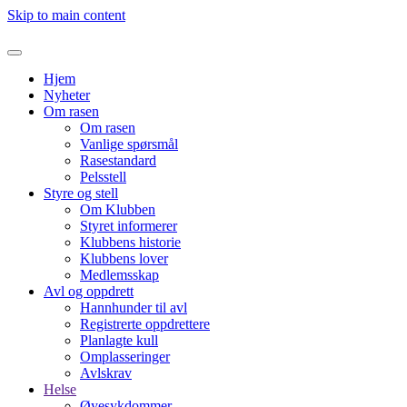
Skip to main content
Hjem
Nyheter
Om rasen
Om rasen
Vanlige spørsmål
Rasestandard
Pelsstell
Styre og stell
Om Klubben
Styret informerer
Klubbens historie
Klubbens lover
Medlemsskap
Avl og oppdrett
Hannhunder til avl
Registrerte oppdrettere
Planlagte kull
Omplasseringer
Avlskrav
Helse
Øyesykdommer