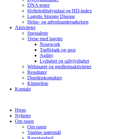
DNA tester
Hofteleddsdysplasi og HD-index
Lagotto Storage Disease
Helse- og atferdsundersøkelsen
Aktiviteter
Spesialene
Trene med lagotto
Nosework
Trøffelsøk og spor
Agility
Lydighet og rallylydighet
Webinarer og medlemsaktiviteter
Resultater
Distriktskontakter
Klippeliste
Kontakt
Hjem
Nyheter
Om rasen
Om rasen
Vanlige spørsmål
Rasestandard