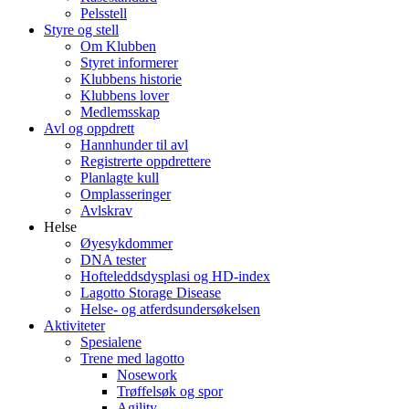
Pelsstell
Styre og stell
Om Klubben
Styret informerer
Klubbens historie
Klubbens lover
Medlemsskap
Avl og oppdrett
Hannhunder til avl
Registrerte oppdrettere
Planlagte kull
Omplasseringer
Avlskrav
Helse
Øyesykdommer
DNA tester
Hofteleddsdysplasi og HD-index
Lagotto Storage Disease
Helse- og atferdsundersøkelsen
Aktiviteter
Spesialene
Trene med lagotto
Nosework
Trøffelsøk og spor
Agility