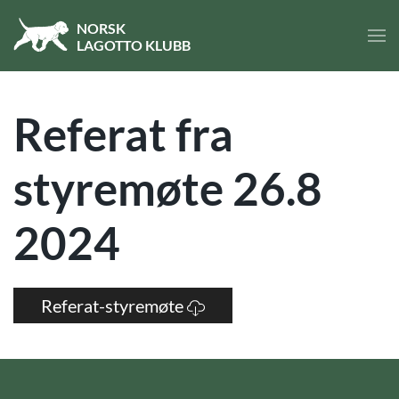
NORSK
LA
GOTTO
KLUBB
Skip to main content
Referat fra
styremøte 26.8
2024
Referat-styremøte